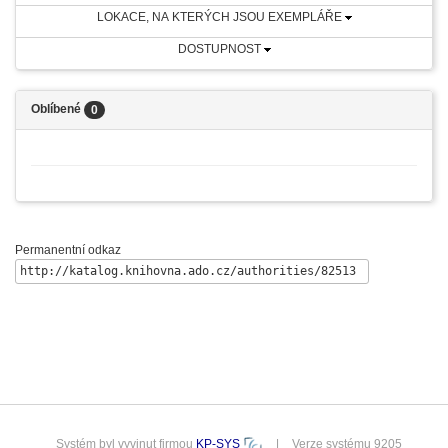
LOKACE, NA KTERÝCH JSOU EXEMPLÁŘE
DOSTUPNOST
Oblíbené
0
Permanentní odkaz
Systém byl vyvinut firmou
KP-SYS
|
Verze systému 9205