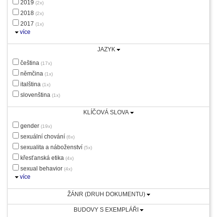
2019
(2x)
2018
(2x)
2017
(1x)
více
JAZYK
čeština
(17x)
němčina
(1x)
italština
(1x)
slovenština
(1x)
KLÍČOVÁ SLOVA
gender
(19x)
sexuální chování
(6x)
sexualita a náboženství
(5x)
křesťanská etika
(4x)
sexual behavior
(4x)
více
ŽÁNR (DRUH DOKUMENTU)
BUDOVY S EXEMPLÁŘI