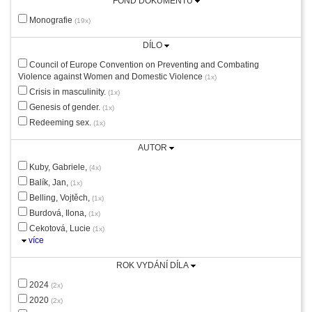
FOND DOKUMENTU
Monografie
(19x)
DÍLO
Council of Europe Convention on Preventing and Combating
Violence against Women and Domestic Violence
(1x)
Crisis in masculinity.
(1x)
Genesis of gender.
(1x)
Redeeming sex.
(1x)
AUTOR
Kuby, Gabriele,
(4x)
Balík, Jan,
(1x)
Belling, Vojtěch,
(1x)
Burdová, Ilona,
(1x)
Cekotová, Lucie
(1x)
více
ROK VYDÁNÍ DÍLA
2024
(2x)
2020
(2x)