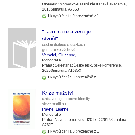
Olomouc :
Moravsko-slezská křesťanská akademie,
2018
Signatura:
A7553
1 k vypůjčení a 0 prezenčně z 1
"Jako muže a ženu je
stvořil"
cestou dialogu o otázkách
genderu ve výchově
Versaldi, Giuseppe,
Monografie
Praha :
Sekretariát České biskupské konference,
2020
Signatura:
A10353
1 k vypůjčení a 0 prezenčně z 1
Krize mužství
uzdravení genderové identity
skrze modlitbu
Payne, Leanne,
Monografie
Praha :
Návrat domů, s.r.o.,
[2017]
;
©2017
Signatura:
A7327
1 k vypůjčení a 0 prezenčně z 1