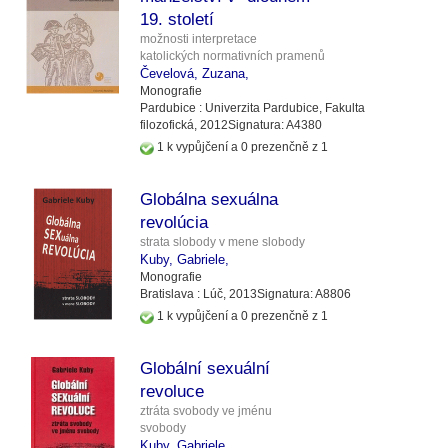
19. století
možnosti interpretace
katolických normativních pramenů
Čevelová, Zuzana,
Monografie
Pardubice :
Univerzita Pardubice, Fakulta
filozofická,
2012
Signatura:
A4380
1 k vypůjčení a 0 prezenčně z 1
Globálna sexuálna
revolúcia
strata slobody v mene slobody
Kuby, Gabriele,
Monografie
Bratislava :
Lúč,
2013
Signatura:
A8806
1 k vypůjčení a 0 prezenčně z 1
Globální sexuální
revoluce
ztráta svobody ve jménu
svobody
Kuby, Gabriele,