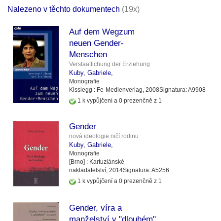
Nalezeno v těchto dokumentech
(19x)
Auf dem Wegzum
neuen Gender-
Menschen
Verstaatlichung der Erziehung
Kuby, Gabriele,
Monografie
Kisslegg :
Fe-Medienverlag,
2008
Signatura:
A9908
1 k vypůjčení a 0 prezenčně z 1
Gender
nová ideologie ničí rodinu
Kuby, Gabriele,
Monografie
[Brno] :
Kartuziánské
nakladatelství,
2014
Signatura:
A5256
1 k vypůjčení a 0 prezenčně z 1
Gender, víra a
manželství v "dlouhém"